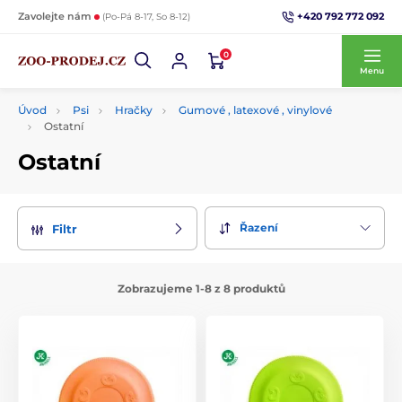
+420 792 772 092
Zavolejte nám
(Po-Pá 8-17, So 8-12)
0
Menu
Úvod
Psi
Hračky
Gumové , latexové , vinylové
Ostatní
Ostatní
Řazení
Filtr
Zobrazujeme 1-8 z 8 produktů