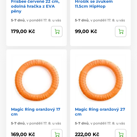
Frisbee červené 22 cm,
Hrošík se zvukem
odolná hračka z EVA
11.5cm HipHop
pěny
5-7 dnů
,
v pondělí 17. 8. u vás
5-7 dnů
,
v pondělí 17. 8. u vás
179,00 Kč
99,00 Kč
Magic Ring oranžový 17
Magic Ring oranžový 27
cm
cm
5-7 dnů
,
v pondělí 17. 8. u vás
5-7 dnů
,
v pondělí 17. 8. u vás
169,00 Kč
222,00 Kč