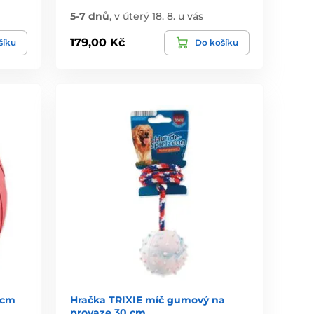
5-7 dnů
,
v úterý 18. 8. u vás
179,00 Kč
šíku
Do košíku
4 cm
Hračka TRIXIE míč gumový na
provaze 30 cm