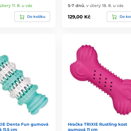
úterý 11. 8. u vás
5-7 dnů
,
v úterý 18. 8. u vás
129,00 Kč
Do košíku
Do ko
XIE Denta Fun gumová
Hračka TRIXIE Rustling kost
 11,5 cm
gumová 11 cm