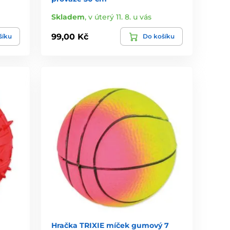
Skladem
,
v úterý 11. 8. u vás
99,00 Kč
šíku
Do košíku
Hračka TRIXIE míček gumový 7