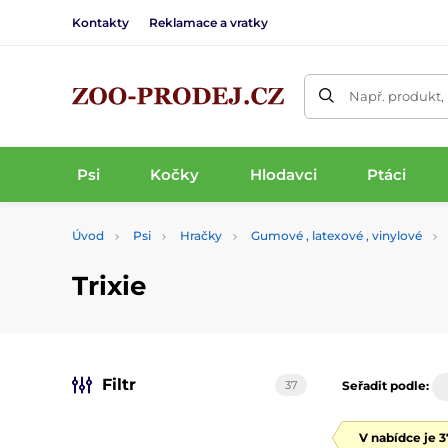
Kontakty
Reklamace a vratky
Např. produkt,
Psi
Kočky
Hlodavci
Ptáci
Úvod
Psi
Hračky
Gumové , latexové , vinylové
Trixie
Filtr
37
Seřadit podle:
V nabídce je 