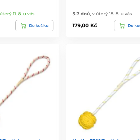
úterý 11. 8. u vás
5-7 dnů
,
v úterý 18. 8. u vás
179,00 Kč
Do košíku
Do ko