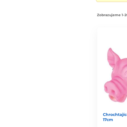
Zobrazujeme 1-2
Chrochtajíc
17cm