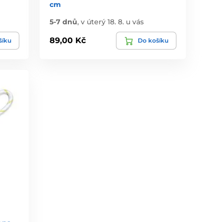
cm
5-7 dnů
,
v úterý 18. 8. u vás
89,00 Kč
šíku
Do košíku