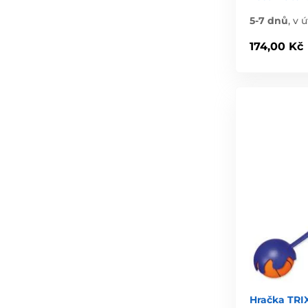
5-7 dnů
,
v ú
174,00 Kč
Hračka TRI