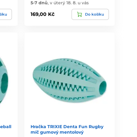
5-7 dnů
,
v úterý 18. 8. u vás
169,00 Kč
šíku
Do košíku
eball
Hračka TRIXIE Denta Fun Rugby
míč gumový mentolový