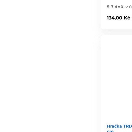
5-7 dnů
,
v ú
134,00 Kč
Hračka TRIX
cm