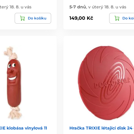
terý 18. 8. u vás
5-7 dnů
,
v úterý 18. 8. u vás
149,00 Kč
Do košíku
Do ko
IE klobása vinylová 11
Hračka TRIXIE létající disk 2