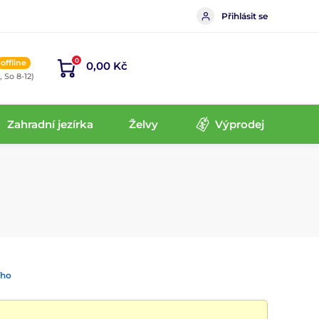
Přihlásit se
0
offline
0,00 Kč
, So 8-12)
Zahradní jezírka
Želvy
Výprodej
ího