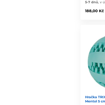
5-7 dnů
,
v ú
188,00 Kč
Hračka TRI
Mentol 5 c