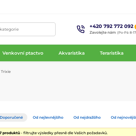
+420 792 772 092
 kategorie
Zavolejte nám
(Po-Pá 8-17
Venkovní ptactvo
Akvaristika
Teraristika
Trixie
Doporučené
Od nejlevnějšího
Od nejdražšího
Od nejnovějš
37 produktů
- filtrujte výsledky přesně dle Vašich požadavků.