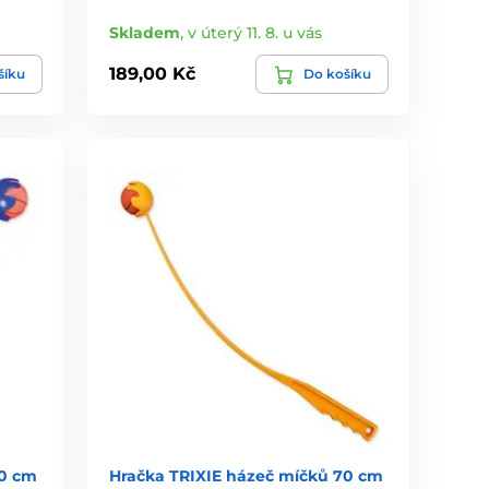
Skladem
,
v úterý 11. 8. u vás
189,00 Kč
šíku
Do košíku
50 cm
Hračka TRIXIE házeč míčků 70 cm