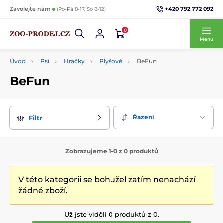
+420 792 772 092
Zavolejte nám
(Po-Pá 8-17, So 8-12)
0
Menu
Úvod
Psi
Hračky
Plyšové
BeFun
BeFun
Řazení
Filtr
Zobrazujeme 1-0 z 0 produktů
V této kategorii se bohužel zatím nenachází
žádné zboží.
Už jste viděli 0 produktů z 0.