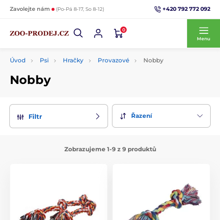
+420 792 772 092
Zavolejte nám
(Po-Pá 8-17, So 8-12)
0
Menu
Úvod
Psi
Hračky
Provazové
Nobby
Nobby
Řazení
Filtr
Zobrazujeme 1-9 z 9 produktů