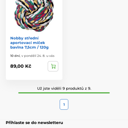
Nobby střední
aportovací míček
bavlna 7,5cm / 120g
10 dní
,
v pondělí 24. 8. u vás
89,00 Kč
Už jste viděli 9 produktů z 9.
1
Přihlaste se do newsletteru