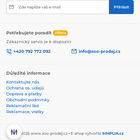
Zde napište váš e-mail
Přihlásit
Potřebujete poradit
offline
Zákaznický servis je k dispozici
+420 792 772 092
info@zoo-prodej.cz
Důležité informace
Kontaktujte nás
Ochrana os. údajů
Doprava a platby
Obchodní podmínky
Reklamační řád
Reklamace, vratky
© 2026 www.zoo-prodej.cz ⦁ E-shop vytvořila
SIMPLIA.cz