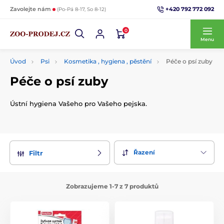
+420 792 772 092
Zavolejte nám
(Po-Pá 8-17, So 8-12)
0
Menu
Úvod
Psi
Kosmetika , hygiena , pěstění
Péče o psí zuby
Péče o psí zuby
Ústní hygiena Vašeho pro Vašeho pejska.
Řazení
Filtr
Zobrazujeme 1-7 z 7 produktů