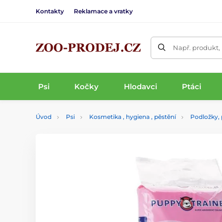
Kontakty
Reklamace a vratky
Např. produkt,
Psi
Kočky
Hlodavci
Ptáci
Úvod
Psi
Kosmetika , hygiena , pěstění
Podložky, 