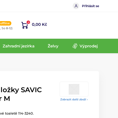
Přihlásit se
0
offline
0,00 Kč
, So 8-12)
Zahradní jezírka
Želvy
Výprodej
ložky SAVIC
r M
Zobrazit další zboží ›
é toaletě 114-3240.