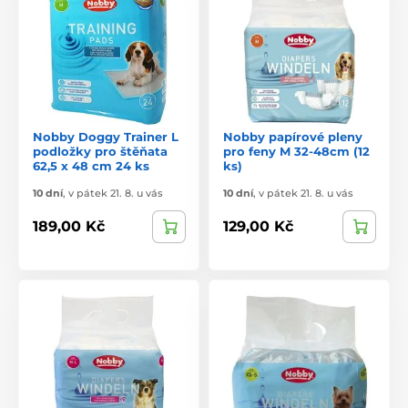
Nobby Doggy Trainer L
Nobby papírové pleny
podložky pro štěňata
pro feny M 32-48cm (12
62,5 x 48 cm 24 ks
ks)
10 dní
,
v pátek 21. 8. u vás
10 dní
,
v pátek 21. 8. u vás
189,00 Kč
129,00 Kč