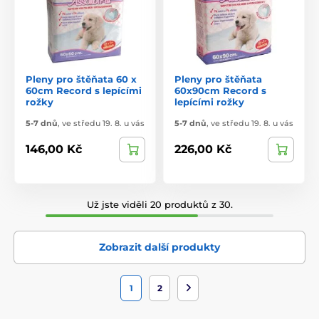
Pleny pro štěňata 60 x
Pleny pro štěňata
60cm Record s lepícími
60x90cm Record s
rožky
lepícími rožky
5-7 dnů
,
ve středu 19. 8. u vás
5-7 dnů
,
ve středu 19. 8. u vás
146,00 Kč
226,00 Kč
Už jste viděli 20 produktů z 30.
Zobrazit další produkty
1
2