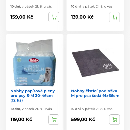
10 dní
,
v pátek 21. 8. u vás
10 dní
,
v pátek 21. 8. u vás
159,00 Kč
139,00 Kč
Nobby papírové pleny
Nobby čistící podložka
pro psy S-M 30-46cm
M pro psa šedá 91x66cm
(12 ks)
10 dní
,
v pátek 21. 8. u vás
10 dní
,
v pátek 21. 8. u vás
119,00 Kč
599,00 Kč