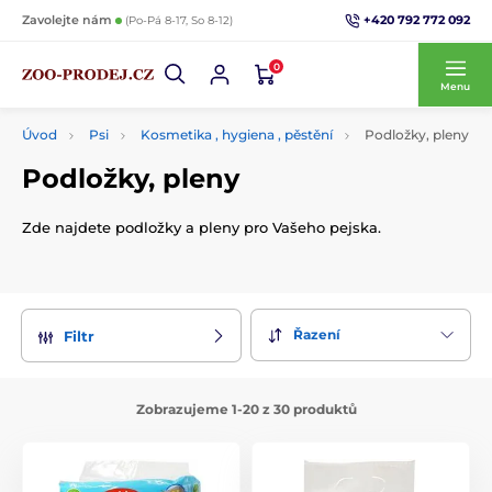
+420 792 772 092
Zavolejte nám
(Po-Pá 8-17, So 8-12)
0
Menu
Úvod
Psi
Kosmetika , hygiena , pěstění
Podložky, pleny
Podložky, pleny
Zde najdete podložky a pleny pro Vašeho pejska.
Řazení
Filtr
Zobrazujeme 1-20 z 30 produktů