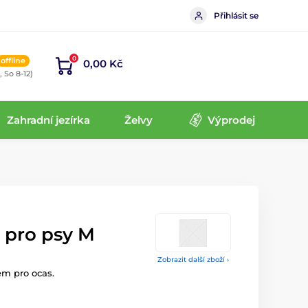
Přihlásit se
0
offline
0,00 Kč
, So 8-12)
Zahradní jezírka
Želvy
Výprodej
 pro psy M
Zobrazit další zboží ›
em pro ocas.