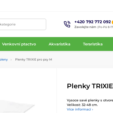
+420 792 772 092
 kategorie
Zavolejte nám
(Po-Pá 8-17
Venkovní ptactvo
Akvaristika
Teraristika
pleny
Plenky TRIXIE pro psy M
Plenky TRIXIE
Vysoce savé plenky s otvor
Velikost: 32-48 cm.
Více informací ›