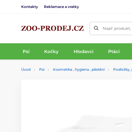
Kontakty
Reklamace a vratky
Např. produkt,
Psi
Kočky
Hlodavci
Ptáci
Úvod
Psi
Kosmetika , hygiena , pěstění
Podložky, 