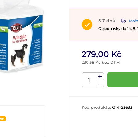
5-7 dnů
Možn
Objednávky do 14. 8.
279,00 Kč
230,58 Kč bez DPH
Kód produktu:
G14-23633
ine