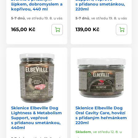
šípkem, dobromyslem a
s přidanou smetánkou,
kopřivou, 440 ml
220ml
5-7 dnů
,
ve středu 19. 8. u vás
5-7 dnů
,
ve středu 19. 8. u vás
165,00 Kč
139,00 Kč
Sklenice Elbeville Dog
Sklenice Elbeville Dog
Lightness & Metabolism
Oral Cavity Care, hovězí
Support, vepřové
s přidaným heřmánkem
s přidanou smetánkou,
220ml
440ml
Skladem
,
ve středu 12. 8. u