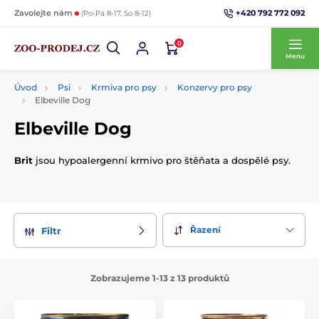
+420 792 772 092
Zavolejte nám
(Po-Pá 8-17, So 8-12)
0
Menu
Úvod
Psi
Krmiva pro psy
Konzervy pro psy
Elbeville Dog
Elbeville Dog
Brit
jsou hypoalergenní krmivo pro štěňata a dospělé psy.
Řazení
Filtr
Zobrazujeme 1-13 z 13 produktů