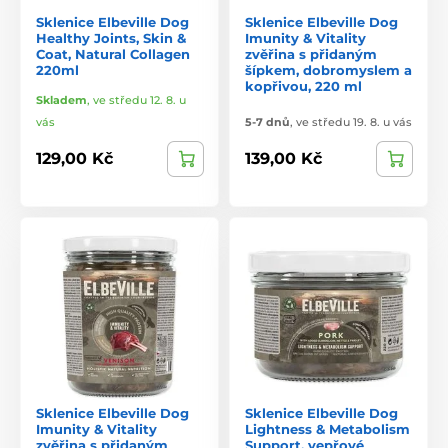
Sklenice Elbeville Dog
Sklenice Elbeville Dog
Healthy Joints, Skin &
Imunity & Vitality
Coat, Natural Collagen
zvěřina s přidaným
220ml
šípkem, dobromyslem a
kopřivou, 220 ml
Skladem
,
ve středu 12. 8. u
vás
5-7 dnů
,
ve středu 19. 8. u vás
129,00 Kč
139,00 Kč
Sklenice Elbeville Dog
Sklenice Elbeville Dog
Imunity & Vitality
Lightness & Metabolism
zvěřina s přidaným
Support, vepřové