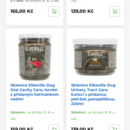
5-7 dnů
,
ve středu 19. 8. u vás
vás
165,00 Kč
129,00 Kč
Sklenice Elbeville Dog
Sklenice Elbeville Dog
Oral Cavity Care, hovězí
Urinary Tract Care,
s přidaným heřmánkem
kuřecí s přidanou
440ml
petrželí, pampeliškou,
220ml
Skladem
,
ve středu 12. 8. u
Skladem
,
ve středu 12. 8. u
vás
vás
159,00 Kč
139,00 Kč