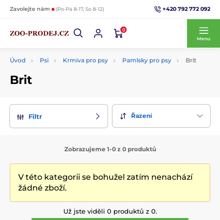
+420 792 772 092
Zavolejte nám
(Po-Pá 8-17, So 8-12)
0
Menu
Úvod
Psi
Krmiva pro psy
Pamlsky pro psy
Brit
Brit
Řazení
Filtr
Zobrazujeme 1-0 z 0 produktů
V této kategorii se bohužel zatím nenachází
žádné zboží.
Už jste viděli 0 produktů z 0.