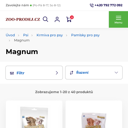
+420 792 772 092
Zavolejte nám
(Po-Pá 8-17, So 8-12)
0
Menu
Úvod
Psi
Krmiva pro psy
Pamlsky pro psy
Magnum
Magnum
Řazení
Filtr
Zobrazujeme 1-20 z 40 produktů