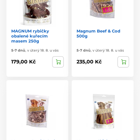
MAGNUM rybičky
Magnum Beef & Cod
obalené kuřecím
500g
masem 250g
5-7 dnů
,
v úterý 18. 8. u vás
5-7 dnů
,
v úterý 18. 8. u vás
179,00 Kč
235,00 Kč