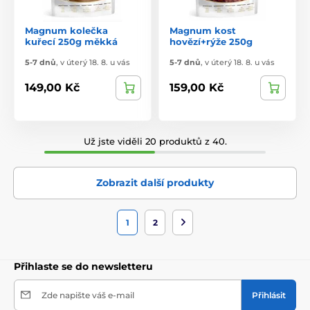
Magnum kolečka
Magnum kost
kuřecí 250g měkká
hovězí+rýže 250g
5-7 dnů
,
v úterý 18. 8. u vás
5-7 dnů
,
v úterý 18. 8. u vás
149,00 Kč
159,00 Kč
Už jste viděli 20 produktů z 40.
Zobrazit další produkty
1
2
Přihlaste se do newsletteru
Zde napište váš e-mail
Přihlásit