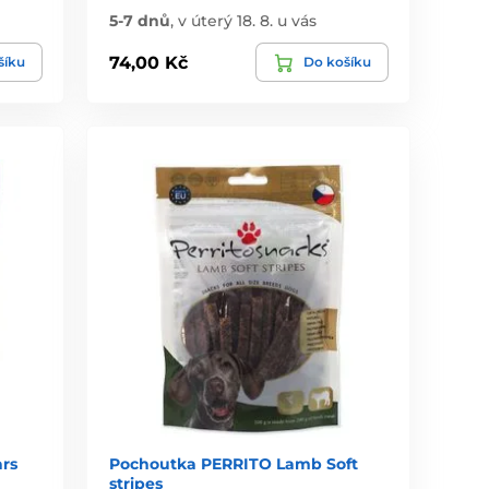
5-7 dnů
,
v úterý 18. 8. u vás
74,00 Kč
šíku
Do košíku
rs
Pochoutka PERRITO Lamb Soft
stripes