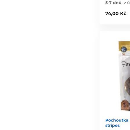
5-7 dnů
,
v ú
74,00 Kč
Pochoutka 
stripes