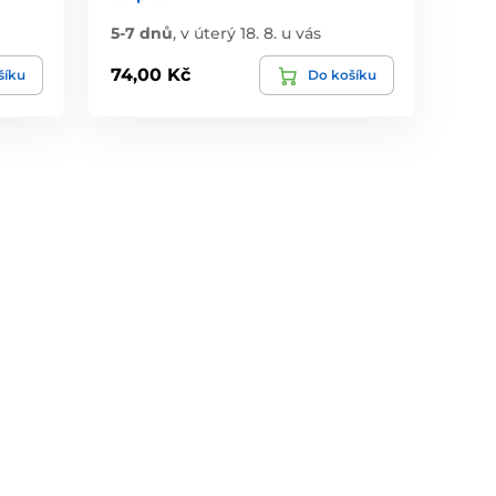
5-7 dnů
,
v úterý 18. 8. u vás
74,00 Kč
šíku
Do košíku