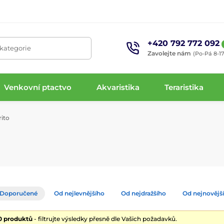
+420 792 772 092
 kategorie
Zavolejte nám
(Po-Pá 8-17
Venkovní ptactvo
Akvaristika
Teraristika
ito
Doporučené
Od nejlevnějšího
Od nejdražšího
Od nejnovějš
10 produktů
- filtrujte výsledky přesně dle Vašich požadavků.