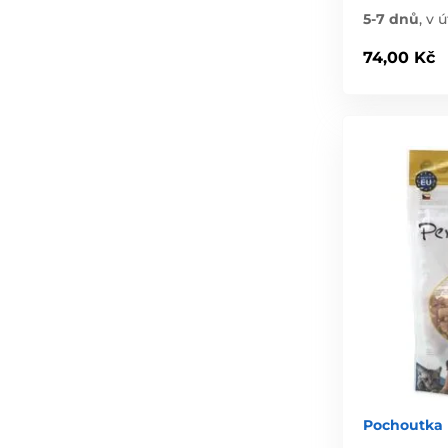
5-7 dnů
,
v ú
74,00 Kč
Pochoutka 