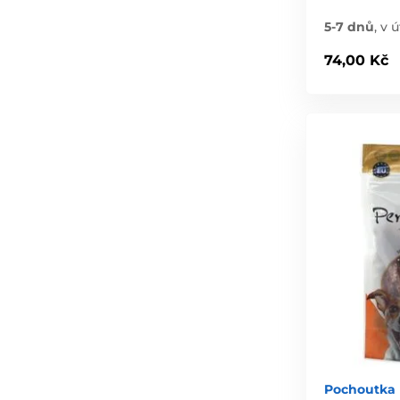
5-7 dnů
,
v ú
74,00 Kč
Pochoutka 