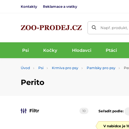
Kontakty
Reklamace a vratky
Např. produkt,
Psi
Kočky
Hlodavci
Ptáci
Úvod
Psi
Krmiva pro psy
Pamlsky pro psy
Per
Perito
Filtr
10
Seřadit podle:
V nabídce je 