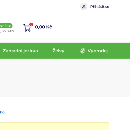
Přihlásit se
0
online
0,00 Kč
, So 8-12)
Zahradní jezírka
Želvy
Výprodej
ího