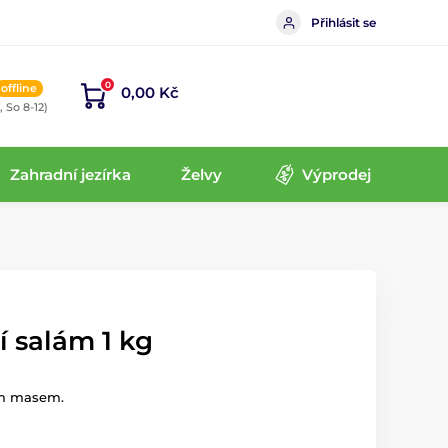
Přihlásit se
0
offline
0,00 Kč
, So 8-12)
Zahradní jezírka
Želvy
Výprodej
 salám 1 kg
ím masem.