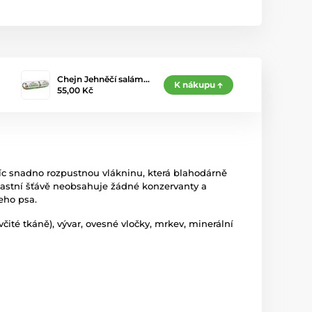
Chejn Jehněčí salám…
K nákupu
55,00 Kč
víc snadno rozpustnou vlákninu, která blahodárně
lastní šťávě neobsahuje žádné konzervanty a
eho psa.
čité tkáně), vývar, ovesné vločky, mrkev, minerální