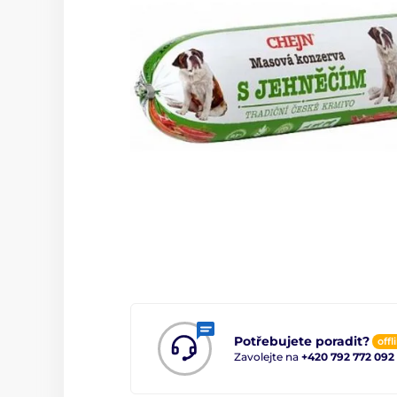
Potřebujete poradit?
offl
Zavolejte na
+420 792 772 092