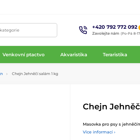
+420 792 772 092
 kategorie
Zavolejte nám
(Po-Pá 8-17
Venkovní ptactvo
Akvaristika
Teraristika
jn
Chejn Jehněčí salám 1 kg
Chejn Jehněčí
Masovka pro psy s jehněč
Více informací ›