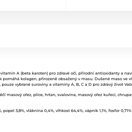
tamín A (beta karoten) pro zdravé oči, přírodní antioxidanty a na
 pak pomáhá kolagen, přirozeně obsažený v masu. Dušené maso ve v
pouze vybrané suroviny a vitamíny A, B, C a D pro zdravý život Vaš
í masový ořez, plíce, hrtan, svalovina, masový ořez kuřecí, chrupav
, popel 3,8%, vláknina 0,4%, vlhkost 64,4%, vápník 1,1%, fosfor 0,71%