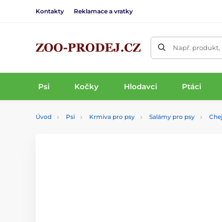
Kontakty
Reklamace a vratky
Např. produkt,
Psi
Kočky
Hlodavci
Ptáci
Úvod
Psi
Krmiva pro psy
Salámy pro psy
Che