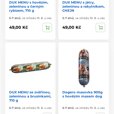
DUX MENU s hovězím,
DUX MENU s játry,
zeleninou a černým
zeleninou a rakytníkem,
rybízem, 710 g
CHEJN
5-7 dnů
,
ve středu 19. 8. u vás
5-7 dnů
,
ve středu 19. 8. u vás
49,00 Kč
49,00 Kč
DUX MENU se zvěřinou,
Dogero masovka 900g
zeleninou a brusinkami,
s hovězím masem dog
710 g
5-7 dnů
,
ve středu 19. 8. u vás
5-7 dnů
,
ve středu 19. 8. u vás