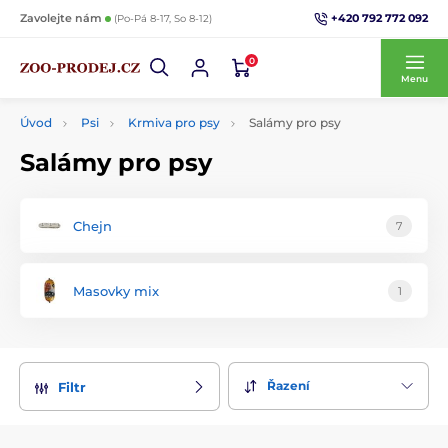
+420 792 772 092
Zavolejte nám
(Po-Pá 8-17, So 8-12)
0
Menu
Úvod
Psi
Krmiva pro psy
Salámy pro psy
Salámy pro psy
Chejn
7
Masovky mix
1
Řazení
Filtr