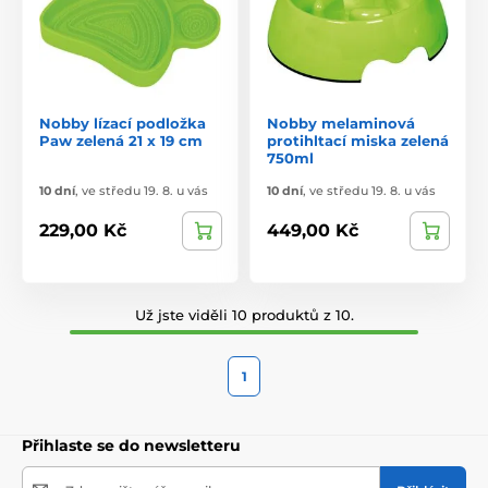
Nobby lízací podložka
Nobby melaminová
Paw zelená 21 x 19 cm
protihltací miska zelená
750ml
10 dní
,
ve středu 19. 8. u vás
10 dní
,
ve středu 19. 8. u vás
229,00 Kč
449,00 Kč
Už jste viděli 10 produktů z 10.
1
Přihlaste se do newsletteru