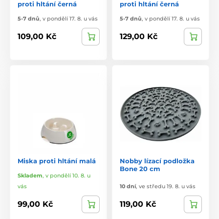
proti hltání černá
proti hltání černá
5-7 dnů
,
v pondělí 17. 8. u vás
5-7 dnů
,
v pondělí 17. 8. u vás
109,00 Kč
129,00 Kč
Miska proti hltání malá
Nobby lízací podložka
Bone 20 cm
Skladem
,
v pondělí 10. 8. u
vás
10 dní
,
ve středu 19. 8. u vás
99,00 Kč
119,00 Kč