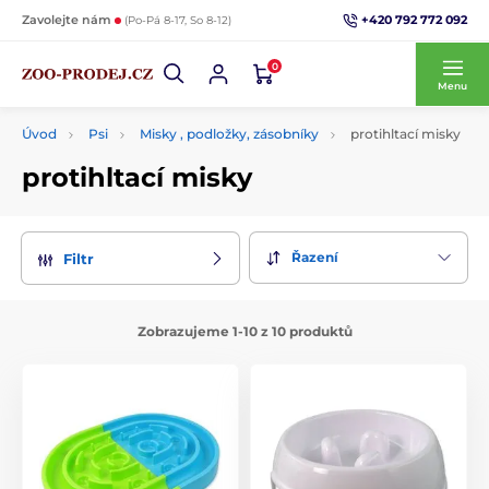
+420 792 772 092
Zavolejte nám
(Po-Pá 8-17, So 8-12)
0
Menu
Úvod
Psi
Misky , podložky, zásobníky
protihltací misky
protihltací misky
Řazení
Filtr
Zobrazujeme 1-10 z 10 produktů