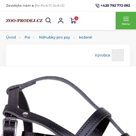
+420 792 772 092
Zavolejte nám
(Po-Pá 8-17, So 8-12)
0
Menu
Úvod
Psi
Náhubky pro psy
kožené
Výrobce