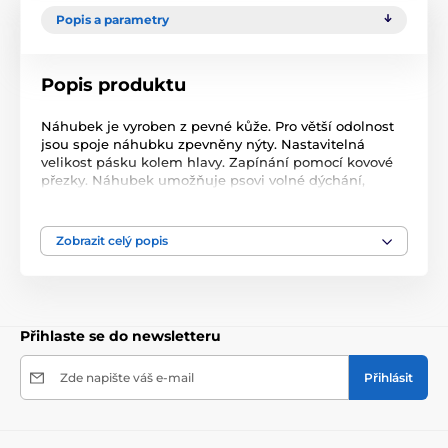
Popis a parametry
Popis produktu
Náhubek je vyroben z pevné kůže. Pro větší odolnost
jsou spoje náhubku zpevněny nýty. Nastavitelná
velikost pásku kolem hlavy. Zapínání pomocí kovové
přezky. Náhubek umožňuje psovi volné dýchání,
očuchávání, příjem vody i potravy. Velikost XS-S obvod
za ušima: 23-31 cm délka čumáku: 7 cm obvod
čumáku: 25 cm
Zobrazit celý popis
Přihlaste se do newsletteru
Zde napište váš e-mail
Přihlásit