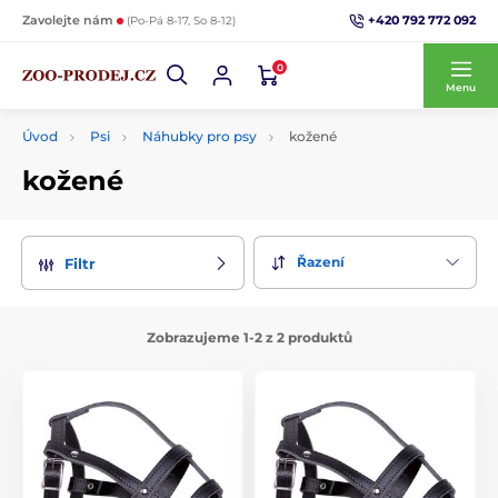
+420 792 772 092
Zavolejte nám
(Po-Pá 8-17, So 8-12)
0
Menu
Úvod
Psi
Náhubky pro psy
kožené
kožené
Řazení
Filtr
Zobrazujeme 1-2 z 2 produktů