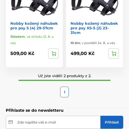
Nobby kožený náhubek
Nobby kožený náhubek
pro psy S (4) 29-37cm
pro psy XS-S (2) 23-
31cm
Skladem
,
ve středu 12. 8. u
vás
10 dní
,
v pondělí 24. 8. u vás
509,00 Kč
499,00 Kč
Už jste viděli 2 produkty z 2.
1
Přihlaste se do newsletteru
Zde napište váš e-mail
Přihlásit