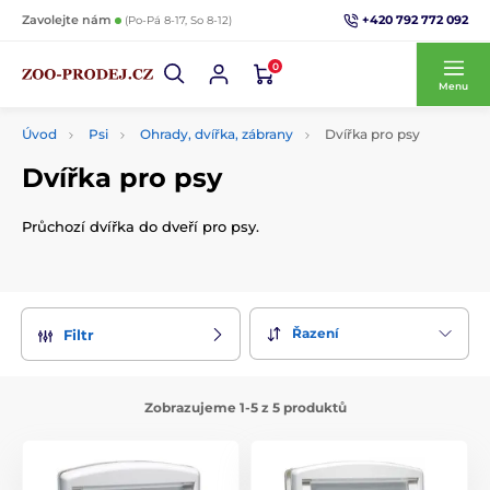
+420 792 772 092
Zavolejte nám
(Po-Pá 8-17, So 8-12)
0
Menu
Úvod
Psi
Ohrady, dvířka, zábrany
Dvířka pro psy
Dvířka pro psy
Průchozí dvířka do dveří pro psy.
Řazení
Filtr
Zobrazujeme 1-5 z 5 produktů