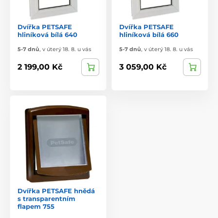
Dvířka PETSAFE
Dvířka PETSAFE
hliníková bílá 640
hliníková bílá 660
5-7 dnů
,
v úterý 18. 8. u vás
5-7 dnů
,
v úterý 18. 8. u vás
2 199,00 Kč
3 059,00 Kč
Dvířka PETSAFE hnědá
s transparentním
flapem 755