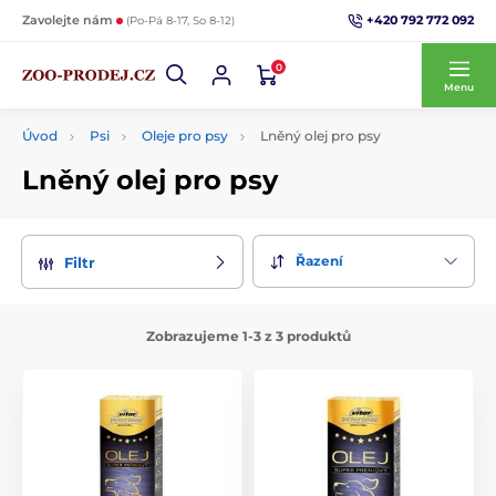
+420 792 772 092
Zavolejte nám
(Po-Pá 8-17, So 8-12)
0
Menu
Úvod
Psi
Oleje pro psy
Lněný olej pro psy
Lněný olej pro psy
Řazení
Filtr
Zobrazujeme 1-3 z 3 produktů