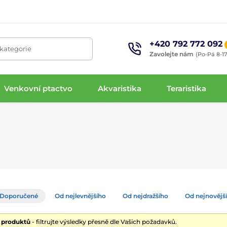
+420 792 772 092
 kategorie
Zavolejte nám
(Po-Pá 8-17
Venkovní ptactvo
Akvaristika
Teraristika
Doporučené
Od nejlevnějšího
Od nejdražšího
Od nejnovějš
9 produktů
- filtrujte výsledky přesně dle Vašich požadavků.