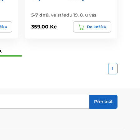
5-7 dnů
,
ve středu 19. 8. u vás
359,00 Kč
šíku
Do košíku
.
1
Přihlásit