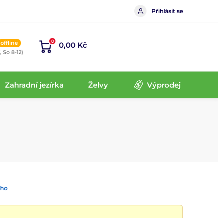
Přihlásit se
0
offline
0,00 Kč
, So 8-12)
Zahradní jezírka
Želvy
Výprodej
ího