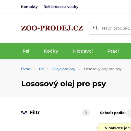
Kontakty
Reklamace a vratky
Např. produkt,
Psi
Kočky
Hlodavci
Ptáci
Úvod
Psi
Oleje pro psy
Lososový olej pro psy
Lososový olej pro psy
Filtr
9
Seřadit podle:
V nabídce je 