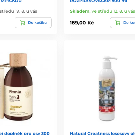
UMPIČKOU
ROZPRAŠOVAČEM 500 ml
středu 19. 8. u vás
Skladem
,
ve středu 12. 8. u vás
189,00 Kč
Do košíku
Do ko
ej doplněk pro psy 300
Natural Greatness lososový ol