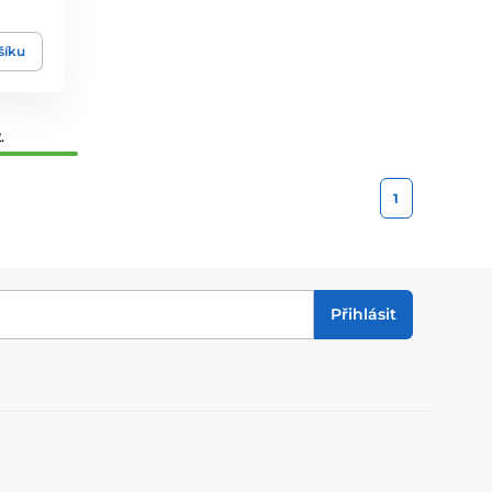
šíku
.
1
Přihlásit