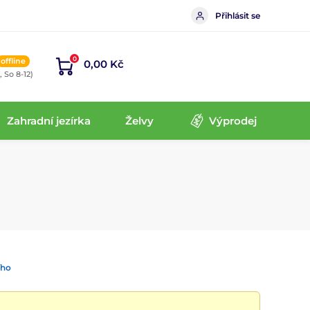
Přihlásit se
0
offline
0,00 Kč
, So 8-12)
Zahradní jezírka
Želvy
Výprodej
ího