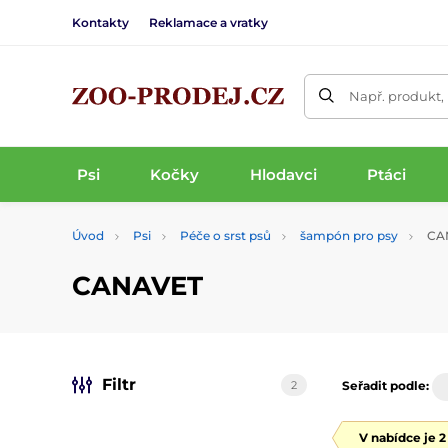
Kontakty
Reklamace a vratky
Např. produkt,
Psi
Kočky
Hlodavci
Ptáci
Úvod
Psi
Péče o srst psů
šampón pro psy
CA
CANAVET
Filtr
2
Seřadit podle:
V nabídce je 