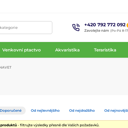
+420 792 772 092
 kategorie
Zavolejte nám
(Po-Pá 8-17
Venkovní ptactvo
Akvaristika
Teraristika
NAVET
Doporučené
Od nejlevnějšího
Od nejdražšího
Od nejnovějš
2 produktů
- filtrujte výsledky přesně dle Vašich požadavků.