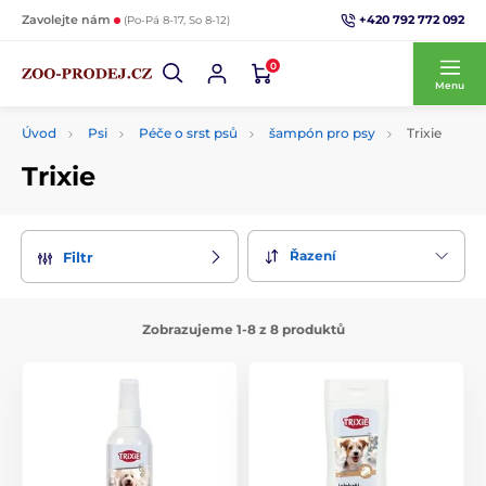
+420 792 772 092
Zavolejte nám
(Po-Pá 8-17, So 8-12)
0
Menu
Úvod
Psi
Péče o srst psů
šampón pro psy
Trixie
Trixie
Řazení
Filtr
Zobrazujeme 1-8 z 8 produktů