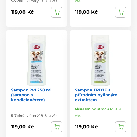
5-7 dnů
,
v úterý 18. 8. u vás
vás
119,00 Kč
119,00 Kč
Šampon 2v1 250 ml
Šampon TRIXIE s
(šampon s
přírodním bylinným
kondicionérem)
extraktem
Skladem
,
ve středu 12. 8. u
5-7 dnů
,
v úterý 18. 8. u vás
vás
119,00 Kč
119,00 Kč