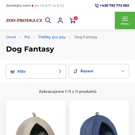
+420 792 772 092
Zavolejte nám
(Po-Pá 8-17, So 8-12)
0
Menu
Úvod
Psi
Pelišky pro psy
Dog Fantasy
Dog Fantasy
Řazení
Filtr
Zobrazujeme 1-11 z 11 produktů