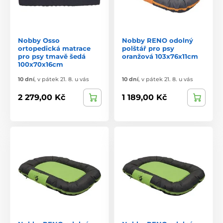
Nobby Osso
Nobby RENO odolný
ortopedická matrace
polštář pro psy
pro psy tmavě šedá
oranžová 103x76x11cm
100x70x16cm
10 dní
,
v pátek 21. 8. u vás
10 dní
,
v pátek 21. 8. u vás
2 279,00 Kč
1 189,00 Kč