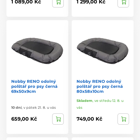
1 089,00 Kč
1 299,00 Kč
Nobby RENO odolný
Nobby RENO odolný
polštář pro psy černá
polštář pro psy černá
69x50x9cm
80x58x10cm
Skladem
,
ve středu 12. 8. u
10 dní
,
v pátek 21. 8. u vás
vás
659,00 Kč
749,00 Kč