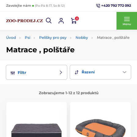
+420 792 772 092
Zavolejte nám
(Po-Pá 8-17, So 8-12)
0
Menu
Úvod
Psi
Pelišky pro psy
Nobby
Matrace , polštáře
Matrace , polštáře
Řazení
Filtr
Zobrazujeme 1-12 z 12 produktů