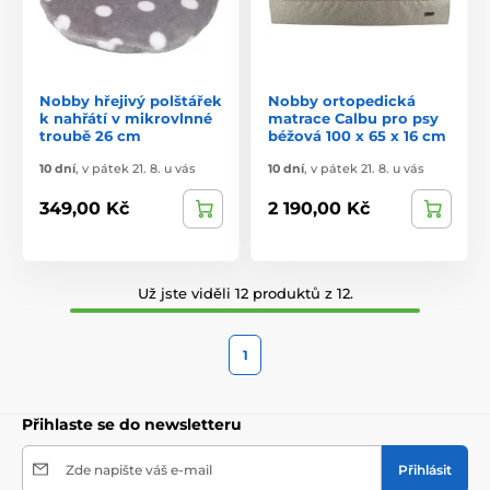
Nobby hřejivý polštářek
Nobby ortopedická
k nahřátí v mikrovlnné
matrace Calbu pro psy
troubě 26 cm
béžová 100 x 65 x 16 cm
10 dní
,
v pátek 21. 8. u vás
10 dní
,
v pátek 21. 8. u vás
349,00 Kč
2 190,00 Kč
Už jste viděli 12 produktů z 12.
1
Přihlaste se do newsletteru
Zde napište váš e-mail
Přihlásit