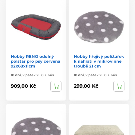
Nobby RENO odolný
Nobby hřejivý polštářek
polštář pro psy červená
k nahřátí v mikrovlnné
92x68x11cm
troubě 21 cm
10 dní
,
v pátek 21. 8. u vás
10 dní
,
v pátek 21. 8. u vás
909,00 Kč
299,00 Kč