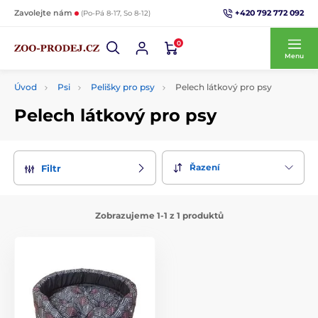
+420 792 772 092
Zavolejte nám
(Po-Pá 8-17, So 8-12)
0
Menu
Úvod
Psi
Pelišky pro psy
Pelech látkový pro psy
Pelech látkový pro psy
Řazení
Filtr
Zobrazujeme 1-1 z 1 produktů