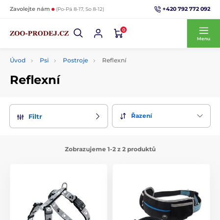
+420 792 772 092
Zavolejte nám
(Po-Pá 8-17, So 8-12)
0
Menu
Úvod
Psi
Postroje
Reflexní
Reflexní
Řazení
Filtr
Zobrazujeme 1-2 z 2 produktů