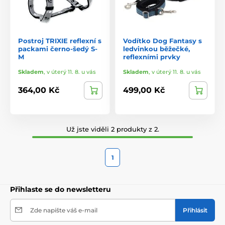
Postroj TRIXIE reflexní s
Vodítko Dog Fantasy s
packami černo-šedý S-
ledvinkou běžečké,
M
reflexními prvky
Skladem
,
v úterý 11. 8. u vás
Skladem
,
v úterý 11. 8. u vás
364,00 Kč
499,00 Kč
Už jste viděli 2 produkty z 2.
1
Přihlaste se do newsletteru
Zde napište váš e-mail
Přihlásit