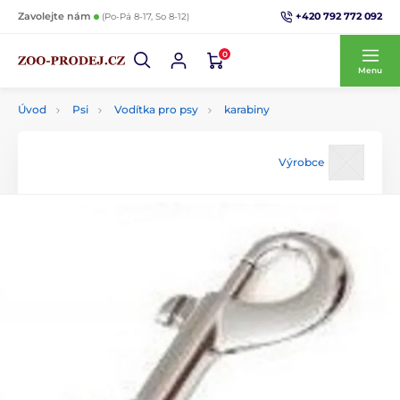
+420 792 772 092
Zavolejte nám
(Po-Pá 8-17, So 8-12)
0
Menu
Úvod
Psi
Vodítka pro psy
karabiny
Výrobce