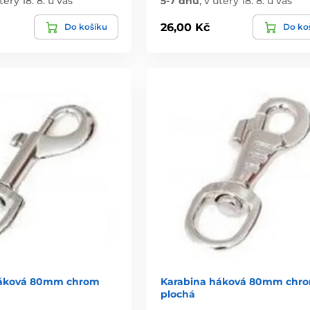
terý 18. 8. u vás
5-7 dnů
,
v úterý 18. 8. u vás
26,00 Kč
Do košíku
Do ko
háková 80mm chrom
Karabina háková 80mm chr
plochá