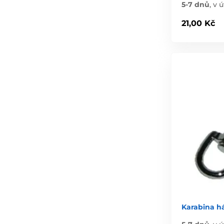
5-7 dnů
,
v ú
21,00 Kč
Karabina 