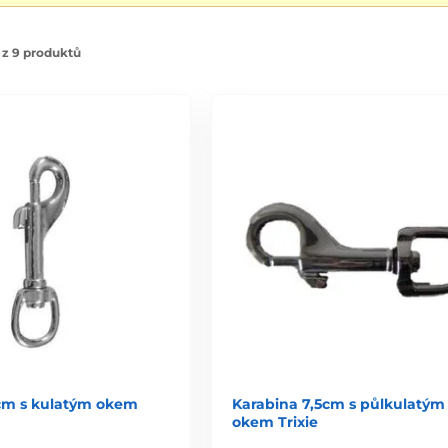
 z 9 produktů
cm s kulatým okem
Karabina 7,5cm s půlkulatým
okem Trixie