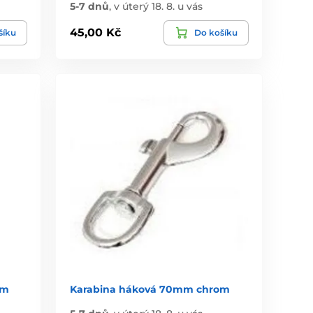
5-7 dnů
,
v úterý 18. 8. u vás
45,00 Kč
šíku
Do košíku
om
Karabina háková 70mm chrom