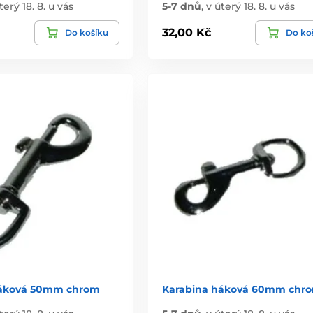
terý 18. 8. u vás
5-7 dnů
,
v úterý 18. 8. u vás
32,00 Kč
Do košíku
Do ko
háková 50mm chrom
Karabina háková 60mm chr