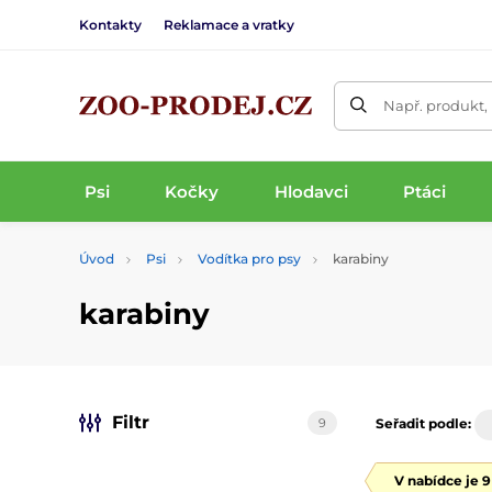
Kontakty
Reklamace a vratky
Např. produkt,
Psi
Kočky
Hlodavci
Ptáci
Úvod
Psi
Vodítka pro psy
karabiny
karabiny
Filtr
9
Seřadit podle:
V nabídce je 