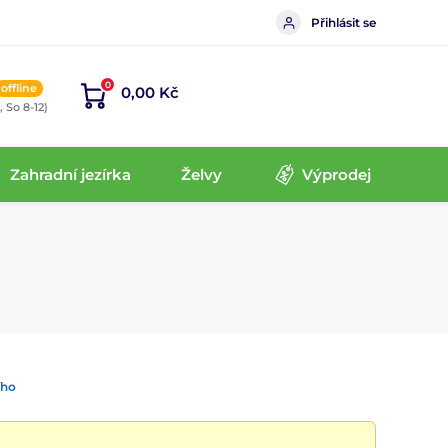
Přihlásit se
0
offline
0,00 Kč
, So 8-12)
Zahradní jezírka
Želvy
Výprodej
ího