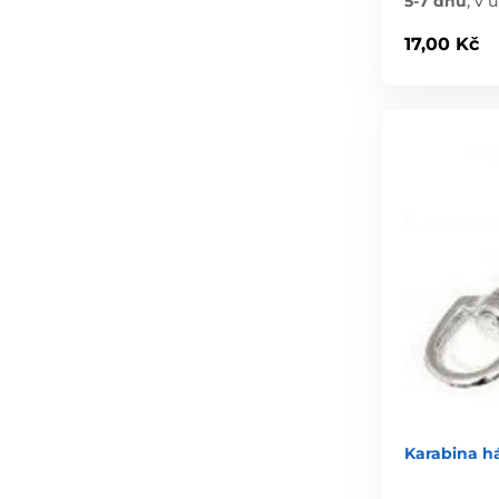
5-7 dnů
,
v ú
17,00 Kč
Karabina 