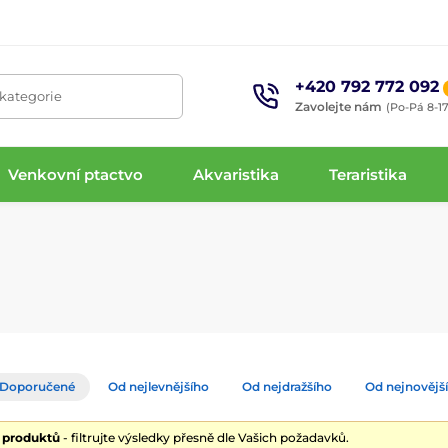
+420 792 772 092
 kategorie
Zavolejte nám
(Po-Pá 8-17
Venkovní ptactvo
Akvaristika
Teraristika
Doporučené
Od nejlevnějšího
Od nejdražšího
Od nejnovějš
9 produktů
- filtrujte výsledky přesně dle Vašich požadavků.