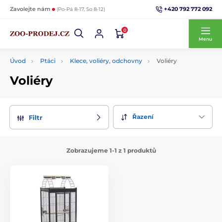
+420 792 772 092
Zavolejte nám
(Po-Pá 8-17, So 8-12)
0
Menu
Úvod
Ptáci
Klece, voliéry, odchovny
Voliéry
Voliéry
Řazení
Filtr
Zobrazujeme 1-1 z 1 produktů