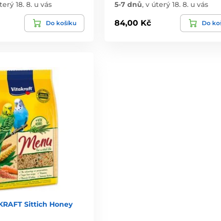
terý 18. 8. u vás
5-7 dnů
,
v úterý 18. 8. u vás
84,00 Kč
Do košíku
Do ko
RAFT Sittich Honey