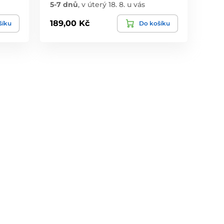
5-7 dnů
,
v úterý 18. 8. u vás
189,00 Kč
šíku
Do košíku