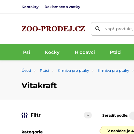
Kontakty
Reklamace a vratky
Např. produkt,
Psi
Kočky
Hlodavci
Ptáci
Úvod
Ptáci
Krmiva pro ptáky
Krmiva pro ptáky
Vitakraft
Filtr
4
Seřadit podle:
V nabídce je 
kategorie