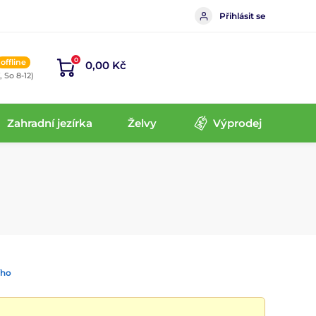
Přihlásit se
0
offline
0,00 Kč
, So 8-12)
Zahradní jezírka
Želvy
Výprodej
ího