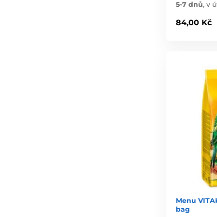
5-7 dnů
,
v ú
84,00 Kč
Menu VITAK
bag