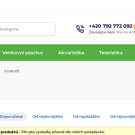
+420 792 772 092
 kategorie
Zavolejte nám
(Po-Pá 8-17
Venkovní ptactvo
Akvaristika
Teraristika
Vitakraft
Doporučené
Od nejlevnějšího
Od nejdražšího
Od nejnovějš
4 produktů
- filtrujte výsledky přesně dle Vašich požadavků.