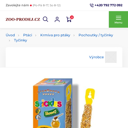
+420 792 772 092
Zavolejte nám
(Po-Pá 8-17, So 8-12)
0
Menu
Úvod
Ptáci
Krmiva pro ptáky
Pochoutky / tyčinky
Tyčinky
Výrobce