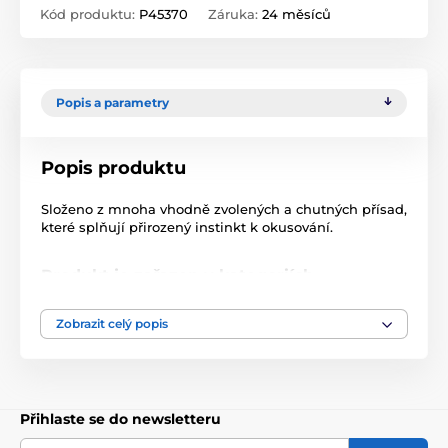
Kód produktu:
P45370
Záruka:
24 měsíců
Popis a parametry
Popis produktu
Složeno z mnoha vhodně zvolených a chutných přísad,
které splňují přirozený instinkt k okusování.
Produkt je zařazen v kategoriích
Tyčinky
Nobby
Zobrazit celý popis
Přihlaste se do newsletteru