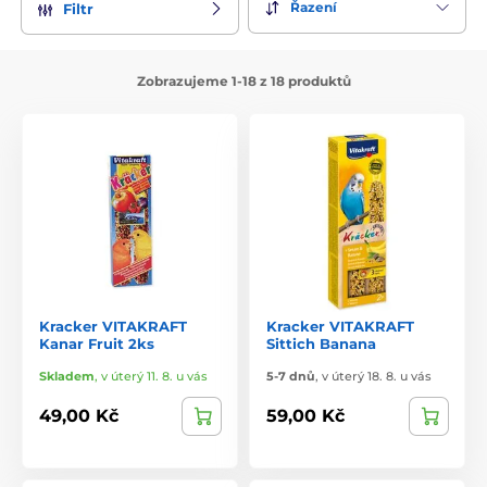
Řazení
Filtr
Zobrazujeme 1-18 z 18 produktů
Kracker VITAKRAFT
Kracker VITAKRAFT
Kanar Fruit 2ks
Sittich Banana
Skladem
,
v úterý 11. 8. u vás
5-7 dnů
,
v úterý 18. 8. u vás
49,00 Kč
59,00 Kč