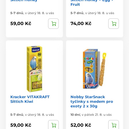
Fruit
5-7 dnů
,
v úterý 18. 8. u vás
5-7 dnů
,
v úterý 18. 8. u vás
59,00 Kč
74,00 Kč
Kracker VITAKRAFT
Nobby StarSnack
Sittich Kiwi
tyčinky s medem pro
exoty 2 x 30g
5-7 dnů
,
v úterý 18. 8. u vás
10 dní
,
v pátek 21. 8. u vás
59,00 Kč
52,00 Kč