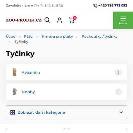
+420 792 772 092
Zavolejte nám
(Po-Pá 8-17, So 8-12)
0
Menu
Úvod
Ptáci
Krmiva pro ptáky
Pochoutky / tyčinky
Tyčinky
Tyčinky
Avicentra
5
Nobby
1
Zobrazit další kategorie