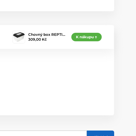
Chovný box REPTI…
K nákupu
309,00 Kč