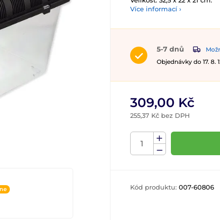
Velikost: 32,5 x 22 x 21 cm.
Více informací ›
5-7 dnů
Možn
Objednávky do 17. 8.
309,00 Kč
255,37 Kč bez DPH
Kód produktu:
007-60806
ine