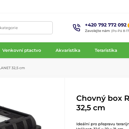
+420 792 772 092
 kategorie
Zavolejte nám
(Po-Pá 8-17
Venkovní ptactvo
Akvaristika
Teraristika
LANET 32,5 cm
Chovný box 
32,5 cm
Ideální pro přepravu terar