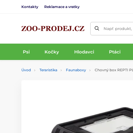
Kontakty
Reklamace a vratky
Např. produkt,
Psi
Kočky
Hlodavci
Ptáci
Úvod
Teraristika
Faunaboxy
Chovný box REPTI P