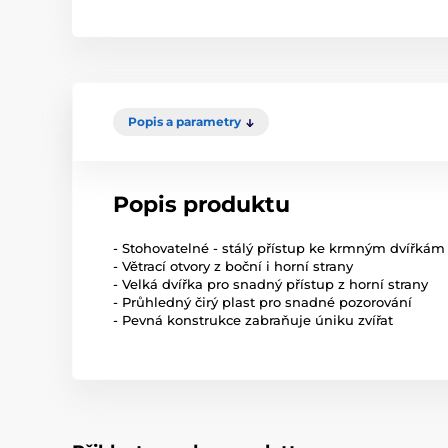
Popis a parametry
Popis produktu
- Stohovatelné - stálý přístup ke krmným dvířkám 
- Větrací otvory z boční i horní strany
- Velká dvířka pro snadný přístup z horní strany
- Průhledný čirý plast pro snadné pozorování
- Pevná konstrukce zabraňuje úniku zvířat