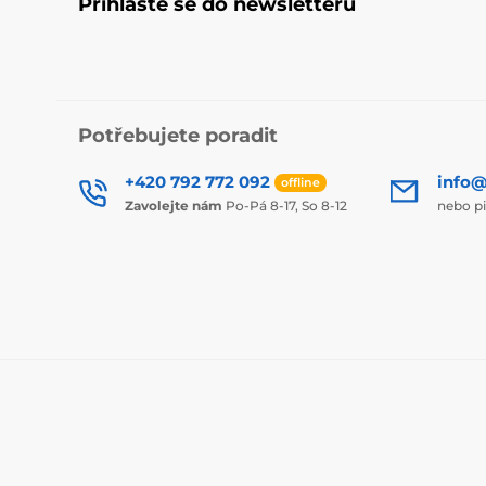
Přihlaste se do newsletteru
Potřebujete poradit
+420 792 772 092
info@
offline
Zavolejte nám
Po-Pá 8-17, So 8-12
nebo p