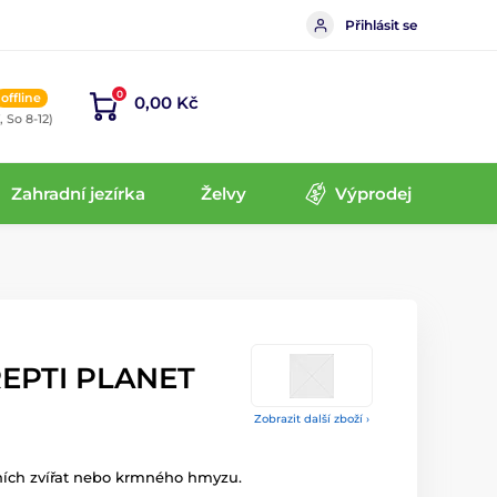
Přihlásit se
0
offline
0,00 Kč
, So 8-12)
Zahradní jezírka
Želvy
Výprodej
REPTI PLANET
Zobrazit další zboží ›
ijních zvířat nebo krmného hmyzu.