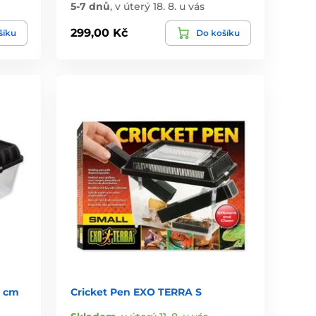
5-7 dnů
,
v úterý 18. 8. u vás
299,00 Kč
šíku
Do košíku
2 cm
Cricket Pen EXO TERRA S