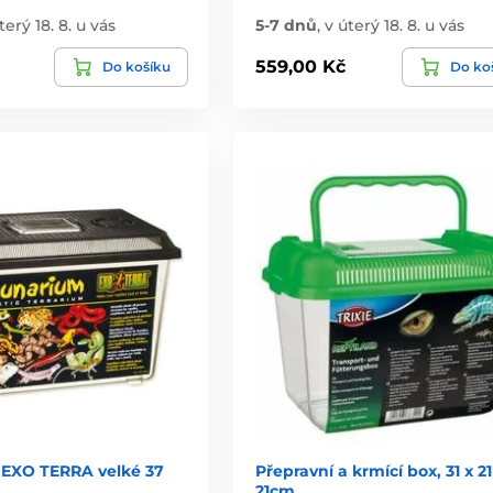
terý 18. 8. u vás
5-7 dnů
,
v úterý 18. 8. u vás
559,00 Kč
Do košíku
Do ko
EXO TERRA velké 37
Přepravní a krmící box, 31 x 21
21cm