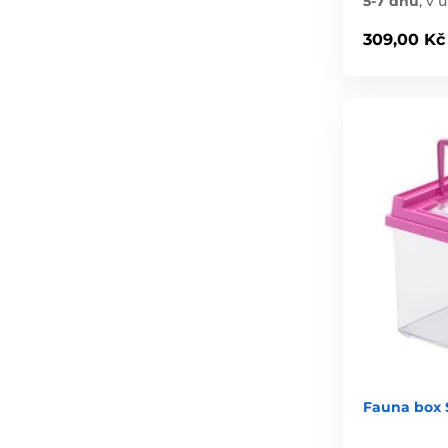
5-7 dnů
,
v ú
309,00 Kč
Fauna box S