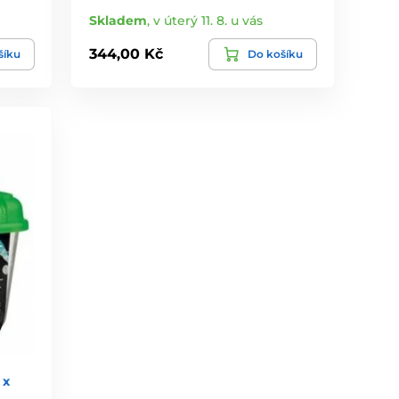
Skladem
,
v úterý 11. 8. u vás
344,00 Kč
šíku
Do košíku
 x