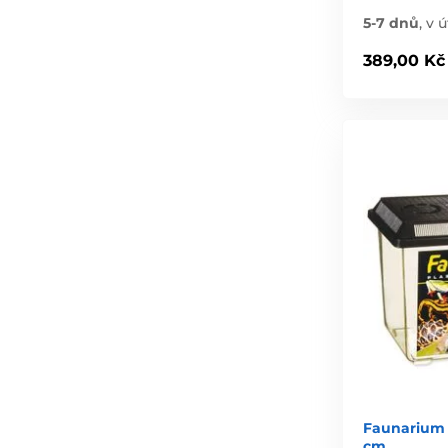
5-7 dnů
,
v ú
389,00 Kč
Faunarium 
cm