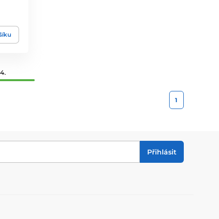
šíku
4.
1
Přihlásit