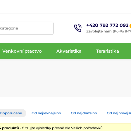
+420 792 772 092
 kategorie
Zavolejte nám
(Po-Pá 8-17
Venkovní ptactvo
Akvaristika
Teraristika
Doporučené
Od nejlevnějšího
Od nejdražšího
Od nejnovějš
14 produktů
- filtrujte výsledky přesně dle Vašich požadavků.