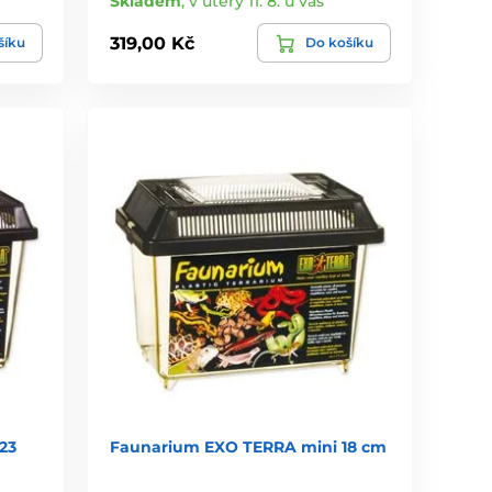
Skladem
,
v úterý 11. 8. u vás
319,00 Kč
šíku
Do košíku
23
Faunarium EXO TERRA mini 18 cm