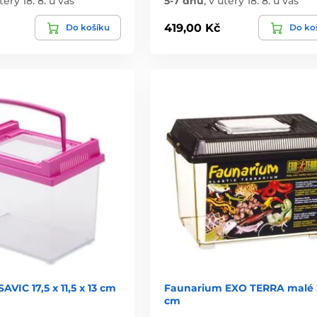
terý 18. 8. u vás
5-7 dnů
,
v úterý 18. 8. u vás
419,00 Kč
Do košíku
Do ko
AVIC 17,5 x 11,5 x 13 cm
Faunarium EXO TERRA malé 
cm