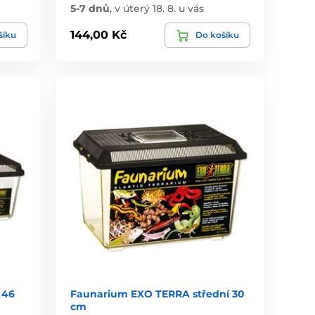
5-7 dnů
,
v úterý 18. 8. u vás
144,00 Kč
šíku
Do košíku
 46
Faunarium EXO TERRA střední 30
cm