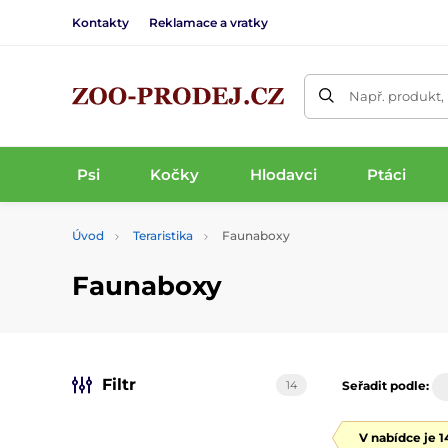
Kontakty
Reklamace a vratky
Např. produkt,
Psi
Kočky
Hlodavci
Ptáci
Úvod
Teraristika
Faunaboxy
Faunaboxy
Filtr
14
Seřadit podle:
V nabídce je 