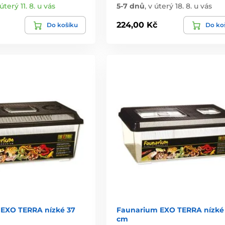
úterý 11. 8. u vás
5-7 dnů
,
v úterý 18. 8. u vás
224,00 Kč
Do košíku
Do ko
EXO TERRA nízké 37
Faunarium EXO TERRA nízké
cm