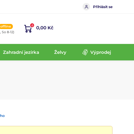
Přihlásit se
0
offline
0,00 Kč
, So 8-12)
Zahradní jezírka
Želvy
Výprodej
ího