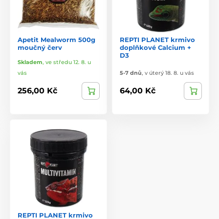
Apetit Mealworm 500g
REPTI PLANET krmivo
moučný červ
doplňkové Calcium +
D3
Skladem
,
ve středu 12. 8. u
vás
5-7 dnů
,
v úterý 18. 8. u vás
256,00 Kč
64,00 Kč
REPTI PLANET krmivo