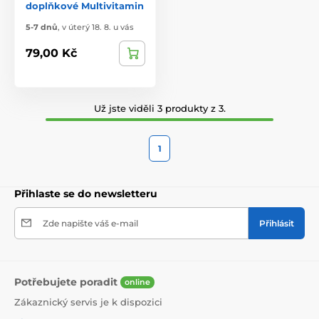
doplňkové Multivitamin
5-7 dnů
,
v úterý 18. 8. u vás
79,00 Kč
Už jste viděli 3 produkty z 3.
1
Přihlaste se do newsletteru
Zde napište váš e-mail
Přihlásit
Potřebujete poradit
online
Zákaznický servis je k dispozici