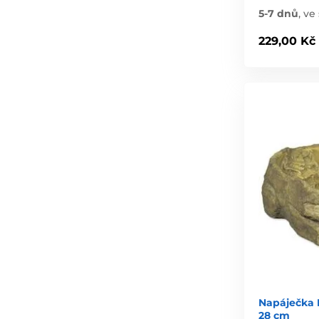
5-7 dnů
,
ve 
229,00 Kč
Napáječka 
28 cm