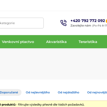
+420 792 772 092
 kategorie
Zavolejte nám
(Po-Pá 8-17
Venkovní ptactvo
Akvaristika
Teraristika
Doporučené
Od nejlevnějšího
Od nejdražšího
Od nejnovějš
10 produktů
- filtrujte výsledky přesně dle Vašich požadavků.