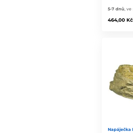
5-7 dnů
,
ve 
464,00 Kč
Napáječka 