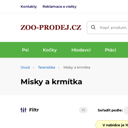
Kontakty
Reklamace a vratky
Např. produkt,
Psi
Kočky
Hlodavci
Ptáci
Úvod
Teraristika
Misky a krmítka
Misky a krmítka
Filtr
10
Seřadit podle:
V nabídce je 