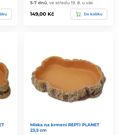
5-7 dnů
,
ve středu 19. 8. u vás
149,00 Kč
šíku
Do košíku
ET
Miska na krmení REPTI PLANET
23,5 cm