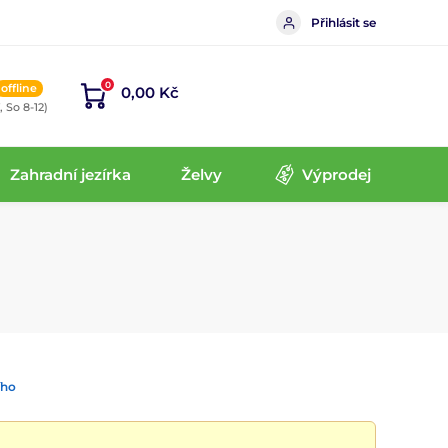
Přihlásit se
0
offline
0,00 Kč
, So 8-12)
Zahradní jezírka
Želvy
Výprodej
ího