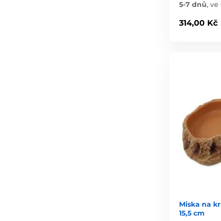
5-7 dnů
,
ve 
314,00 Kč
Miska na k
15,5 cm