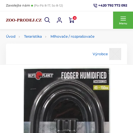
+420 792 772 092
Zavolejte nám
(Po-Pá 8-17, So 8-12)
0
Menu
Úvod
Teraristika
Mlhovače / rozprašovače
Výrobce