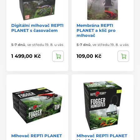
Digitální mlhovač REPTI
Membrána REPTI
PLANET s časovačem
PLANET a klíč pro
mlhovač
5-7 dnů
,
ve středu 19. 8. u vás
5-7 dnů
,
ve středu 19. 8. u vás
1 499,00 Kč
109,00 Kč
Mlhovač REPTI PLANET
Mlhovač REPTI PLANET