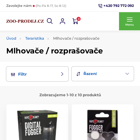
+420 792 772 092
Zavolejte nám
(Po-Pá 8-17, So 8-12)
0
Menu
Úvod
Teraristika
Mlhovače / rozprašovače
Mlhovače / rozprašovače
Řazení
Filtr
Zobrazujeme 1-10 z 10 produktů