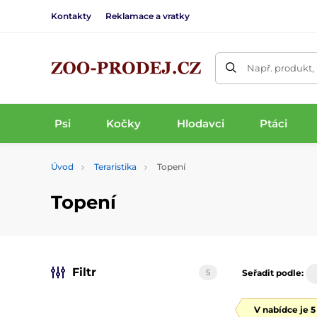
Kontakty
Reklamace a vratky
Např. produkt,
Psi
Kočky
Hlodavci
Ptáci
Úvod
Teraristika
Topení
Topení
Filtr
5
Seřadit podle:
V nabídce je 