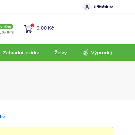
Přihlásit se
0
online
0,00 Kč
, So 8-12)
Zahradní jezírka
Želvy
Výprodej
ího