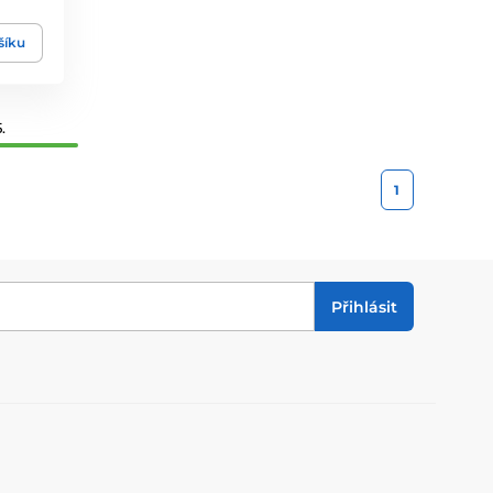
šíku
.
1
Přihlásit