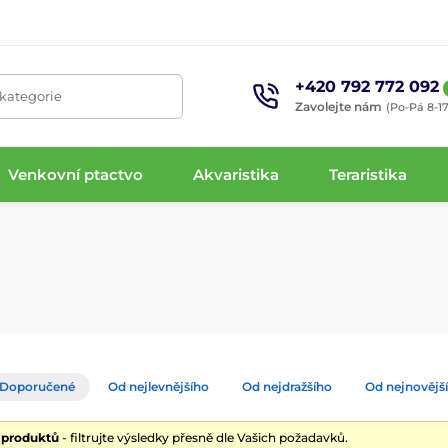
+420 792 772 092
 kategorie
Zavolejte nám
(Po-Pá 8-17
Venkovní ptactvo
Akvaristika
Teraristika
Doporučené
Od nejlevnějšího
Od nejdražšího
Od nejnovějš
5 produktů
- filtrujte výsledky přesně dle Vašich požadavků.