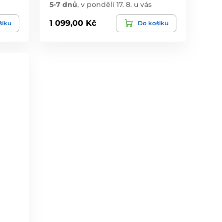
5-7 dnů
,
v pondělí 17. 8. u vás
1 099,00 Kč
šíku
Do košíku