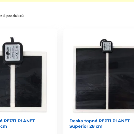
z 5 produktů
á REPTI PLANET
Deska topná REPTI PLANET
4 cm
Superior 28 cm