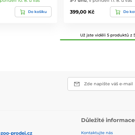
 pondělí 10. 8. u vás
5-7 dnů
,
v pondělí 17. 8. u vás
399,00 Kč
Do košíku
Do ko
Už jste viděli 5 produktů z 5
Zde napište váš e-mail
Důležité informace
zoo-prodej.cz
Kontaktujte nás