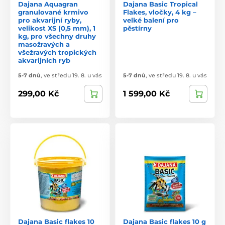
Dajana Aquagran
Dajana Basic Tropical
granulované krmivo
Flakes, vločky, 4 kg –
pro akvarijní ryby,
velké balení pro
velikost XS (0,5 mm), 1
pěstírny
kg, pro všechny druhy
masožravých a
všežravých tropických
akvarijních ryb
5-7 dnů
,
ve středu 19. 8. u vás
5-7 dnů
,
ve středu 19. 8. u vás
299,00 Kč
1 599,00 Kč
Dajana Basic flakes 10
Dajana Basic flakes 10 g