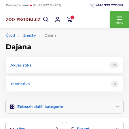
+420 792 772 092
Zavolejte nám
(Po-Pá 8-17, So 8-12)
0
Menu
Úvod
Značky
Dajana
Dajana
Akvaristika
55
Teraristika
8
Zobrazit další kategorie
Řazení
Filtr