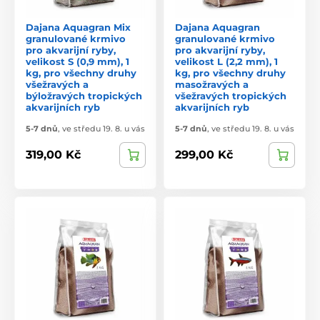
Dajana Aquagran Mix
Dajana Aquagran
granulované krmivo
granulované krmivo
pro akvarijní ryby,
pro akvarijní ryby,
velikost S (0,9 mm), 1
velikost L (2,2 mm), 1
kg, pro všechny druhy
kg, pro všechny druhy
všežravých a
masožravých a
býložravých tropických
všežravých tropických
akvarijních ryb
akvarijních ryb
5-7 dnů
,
ve středu 19. 8. u vás
5-7 dnů
,
ve středu 19. 8. u vás
319,00 Kč
299,00 Kč