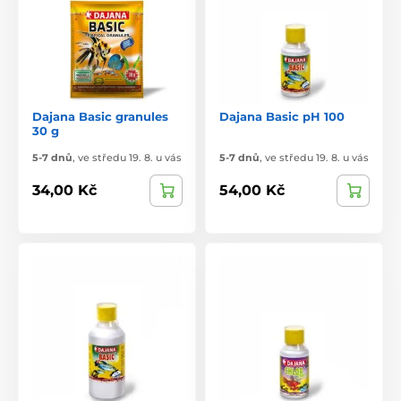
Dajana Basic granules
Dajana Basic pH 100
30 g
5-7 dnů
,
ve středu 19. 8. u vás
5-7 dnů
,
ve středu 19. 8. u vás
34,00 Kč
54,00 Kč