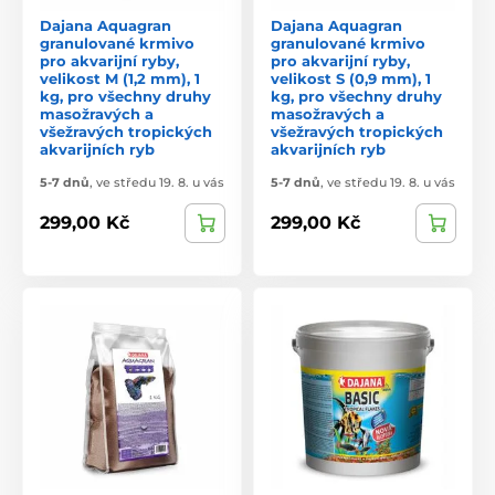
Dajana Aquagran
Dajana Aquagran
granulované krmivo
granulované krmivo
pro akvarijní ryby,
pro akvarijní ryby,
velikost M (1,2 mm), 1
velikost S (0,9 mm), 1
kg, pro všechny druhy
kg, pro všechny druhy
masožravých a
masožravých a
všežravých tropických
všežravých tropických
akvarijních ryb
akvarijních ryb
5-7 dnů
,
ve středu 19. 8. u vás
5-7 dnů
,
ve středu 19. 8. u vás
299,00 Kč
299,00 Kč