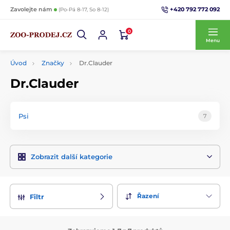
+420 792 772 092
Zavolejte nám
(Po-Pá 8-17, So 8-12)
0
Menu
Úvod
Značky
Dr.Clauder
Dr.Clauder
Psi
7
Zobrazit další kategorie
Řazení
Filtr