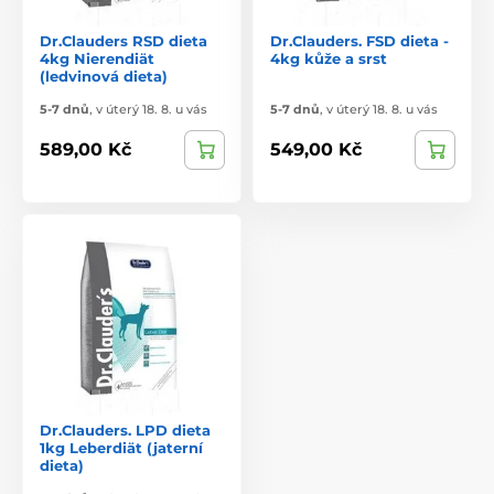
Dr.Clauders RSD dieta
Dr.Clauders. FSD dieta -
4kg Nierendiät
4kg kůže a srst
(ledvinová dieta)
5-7 dnů
,
v úterý 18. 8. u vás
5-7 dnů
,
v úterý 18. 8. u vás
589,00 Kč
549,00 Kč
Dr.Clauders. LPD dieta
1kg Leberdiät (jaterní
dieta)