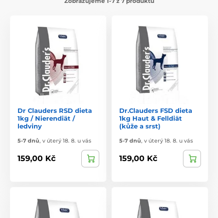
Zobrazujeme 1-7 z 7 produktů
Dr Clauders RSD dieta
Dr.Clauders FSD dieta
1kg / Nierendiät /
1kg Haut & Felldiät
ledviny
(kůže a srst)
5-7 dnů
,
v úterý 18. 8. u vás
5-7 dnů
,
v úterý 18. 8. u vás
159,00 Kč
159,00 Kč