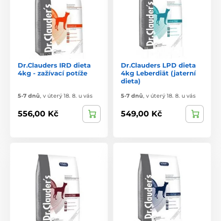
Dr.Clauders IRD dieta
Dr.Clauders LPD dieta
4kg - zažívací potíže
4kg Leberdiät (jaterní
dieta)
5-7 dnů
,
v úterý 18. 8. u vás
5-7 dnů
,
v úterý 18. 8. u vás
556,00 Kč
549,00 Kč