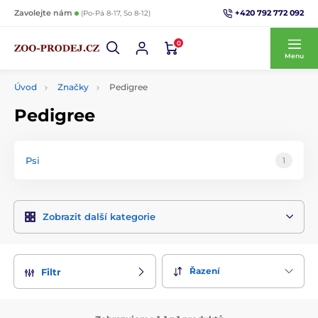
+420 792 772 092
Zavolejte nám
(Po-Pá 8-17, So 8-12)
0
Menu
Úvod
Značky
Pedigree
Pedigree
Psi
1
Zobrazit další kategorie
Řazení
Filtr