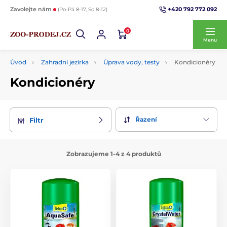
+420 792 772 092
Zavolejte nám
(Po-Pá 8-17, So 8-12)
0
Menu
Úvod
Zahradní jezírka
Úprava vody, testy
Kondicionéry
Kondicionéry
Řazení
Filtr
Zobrazujeme 1-4 z 4 produktů