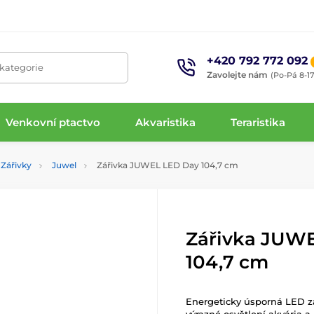
+420 792 772 092
 kategorie
Zavolejte nám
(Po-Pá 8-17
Venkovní ptactvo
Akvaristika
Teraristika
Zářivky
Juwel
Zářivka JUWEL LED Day 104,7 cm
Zářivka JUW
104,7 cm
Energeticky úsporná LED z