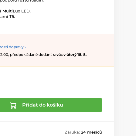
 podporu růstu rostlin.
í MultiLux LED.
kami T5.
osti dopravy ›
 12:00, předpokládané dodání:
u vás v úterý 18. 8.
Přidat do košíku
Záruka:
24 měsíců