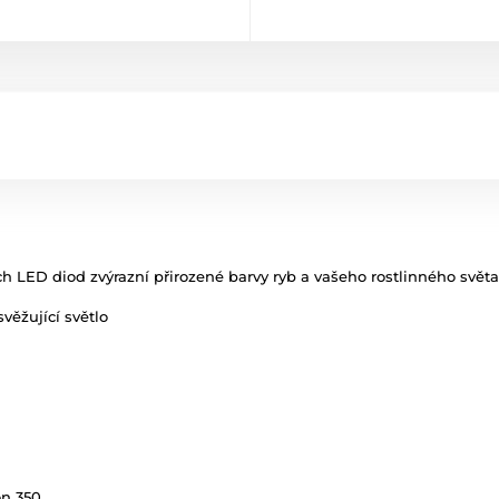
 LED diod zvýrazní přirozené barvy ryb a vašeho rostlinného světa
věžující světlo
on 350