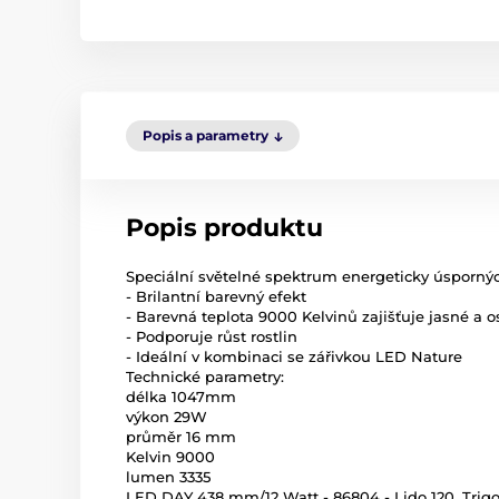
Popis a parametry
Popis produktu
Speciální světelné spektrum energeticky úsporných
- Brilantní barevný efekt
- Barevná teplota 9000 Kelvinů zajišťuje jasné a os
- Podporuje růst rostlin
- Ideální v kombinaci se zářivkou LED Nature
Technické parametry:
délka 1047mm
výkon 29W
průměr 16 mm
Kelvin 9000
lumen 3335
LED DAY 438 mm/12 Watt - 86804 - Lido 120, Trig