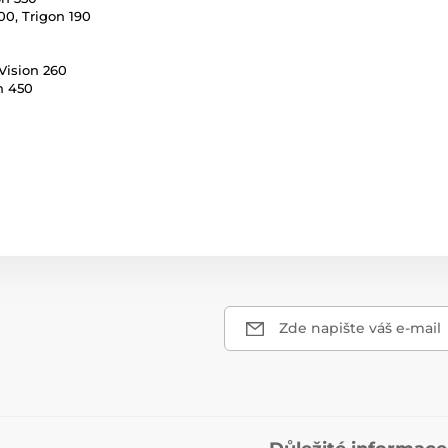
00, Trigon 190
Vision 260
n 450
Zde napište váš e-mail