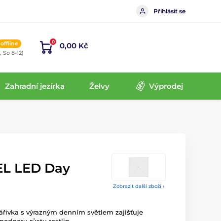
Přihlásit se
0
offline
0,00 Kč
, So 8-12)
Zahradní jezírka
Želvy
Výprodej
EL LED Day
Zobrazit další zboží ›
ářivka s výrazným denním světlem zajišťuje