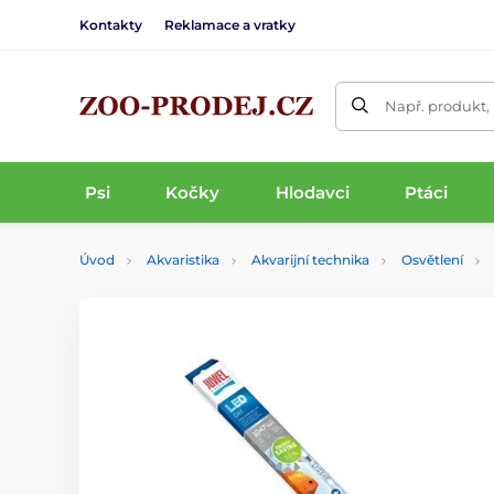
Kontakty
Reklamace a vratky
Např. produkt,
Psi
Kočky
Hlodavci
Ptáci
Úvod
Akvaristika
Akvarijní technika
Osvětlení