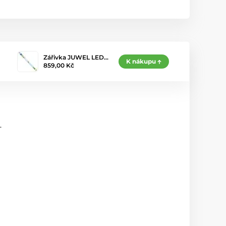
Zářivka JUWEL LED…
K nákupu
859,00 Kč
.