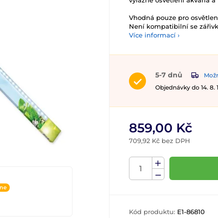
výrazné osvětlení akvária a
Vhodná pouze pro osvětlen
Není kompatibilní se zářiv
Více informací ›
5-7 dnů
Možn
Objednávky do 14. 8.
859,00 Kč
709,92 Kč bez DPH
ine
Kód produktu:
E1-86810