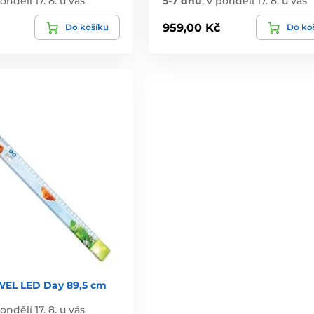
ondělí 17. 8. u vás
5-7 dnů
,
v pondělí 17. 8. u vás
959,00 Kč
Do košíku
Do ko
WEL LED Day 89,5 cm
ondělí 17. 8. u vás