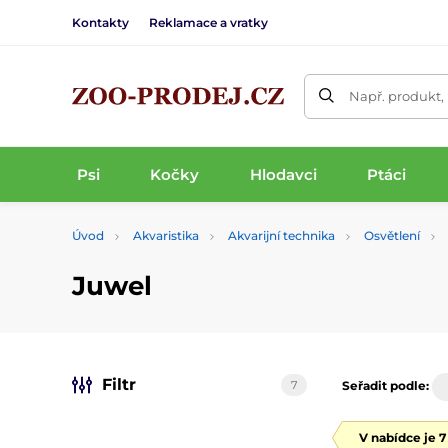
Kontakty
Reklamace a vratky
Např. produkt,
Psi
Kočky
Hlodavci
Ptáci
Úvod
Akvaristika
Akvarijní technika
Osvětlení
Juwel
Filtr
7
Seřadit podle:
V nabídce je 