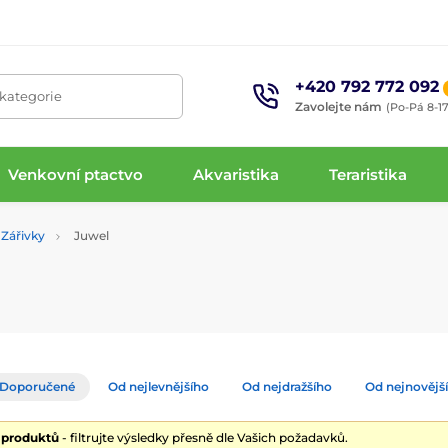
+420 792 772 092
 kategorie
Zavolejte nám
(Po-Pá 8-17
Venkovní ptactvo
Akvaristika
Teraristika
Zářivky
Juwel
Doporučené
Od nejlevnějšího
Od nejdražšího
Od nejnovějš
7 produktů
- filtrujte výsledky přesně dle Vašich požadavků.