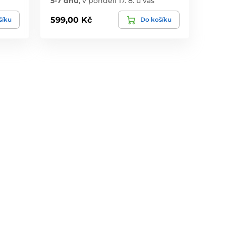
5-7 dnů
,
v pondělí 17. 8. u vás
599,00 Kč
šíku
Do košíku