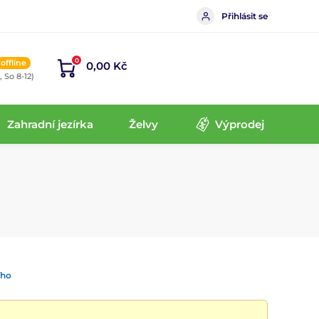
Přihlásit se
0
offline
0,00 Kč
, So 8-12)
Zahradní jezírka
Želvy
Výprodej
ího