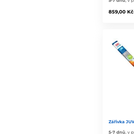
5-7 dnů
,
v p
859,00 Kč
Zářivka JU
5-7 dnů
,
v p