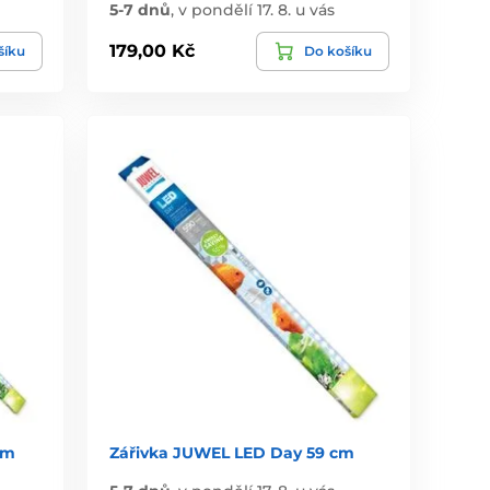
5-7 dnů
,
v pondělí 17. 8. u vás
179,00 Kč
šíku
Do košíku
cm
Zářivka JUWEL LED Day 59 cm