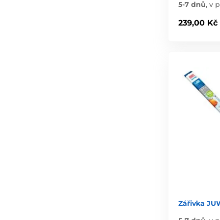
5-7 dnů
,
v p
239,00 Kč
Zářivka JU