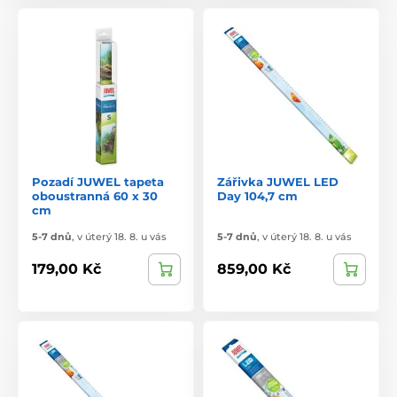
Pozadí JUWEL tapeta
Zářivka JUWEL LED
oboustranná 60 x 30
Day 104,7 cm
cm
5-7 dnů
,
v úterý 18. 8. u vás
5-7 dnů
,
v úterý 18. 8. u vás
179,00 Kč
859,00 Kč