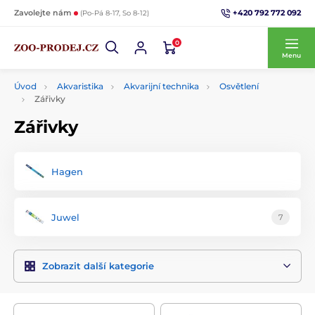
+420 792 772 092
Zavolejte nám
(Po-Pá 8-17, So 8-12)
0
Menu
Úvod
Akvaristika
Akvarijní technika
Osvětlení
Zářivky
Zářivky
Hagen
Juwel
7
Zobrazit další kategorie