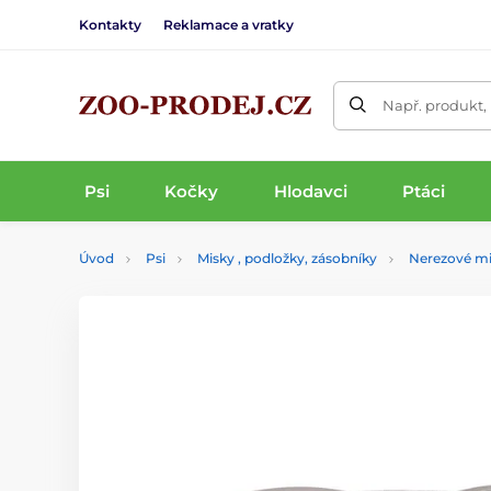
Kontakty
Reklamace a vratky
Např. produkt,
Psi
Kočky
Hlodavci
Ptáci
Úvod
Psi
Misky , podložky, zásobníky
Nerezové m