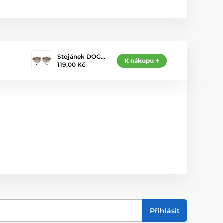
Stojánek DOG…
K nákupu
119,00 Kč
Přihlásit