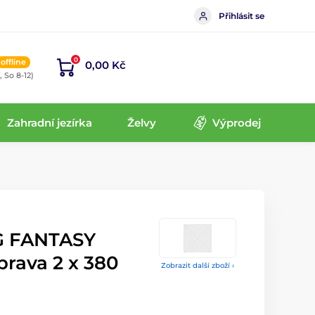
Přihlásit se
0
offline
0,00 Kč
, So 8-12)
Zahradní jezírka
Želvy
Výprodej
G FANTASY
prava 2 x 380
Zobrazit další zboží ›