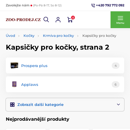
+420 792 772 092
Zavolejte nám
(Po-Pá 8-17, So 8-12)
0
Menu
Úvod
Kočky
Krmiva pro kočky
Kapsičky pro kočky
Kapsičky pro kočky, strana 2
Prospera plus
4
Applaws
6
Zobrazit další kategorie
Nejprodávanější produkty