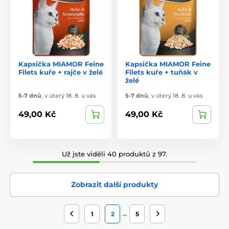
Kapsička MIAMOR Feine
Kapsička MIAMOR Feine
Filets kuře + rajče v želé
Filets kuře + tuňák v
želé
5-7 dnů
,
v úterý 18. 8. u vás
5-7 dnů
,
v úterý 18. 8. u vás
49,00 Kč
49,00 Kč
Už jste viděli 40 produktů z 97.
Zobrazit další produkty
…
1
2
5