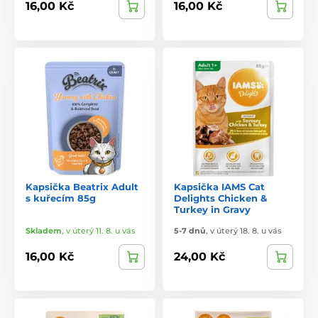
16,00 Kč
16,00 Kč
Kapsička Beatrix Adult
Kapsička IAMS Cat
s kuřecím 85g
Delights Chicken &
Turkey in Gravy
Skladem
,
v úterý 11. 8. u vás
5-7 dnů
,
v úterý 18. 8. u vás
16,00 Kč
24,00 Kč